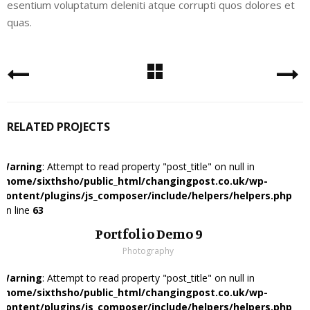
esentium voluptatum deleniti atque corrupti quos dolores et
quas.
RELATED PROJECTS
Warning
: Attempt to read property "post_title" on null in
/home/sixthsho/public_html/changingpost.co.uk/wp-
content/plugins/js_composer/include/helpers/helpers.php
on line
63
Portfolio Demo 9
Photography
Warning
: Attempt to read property "post_title" on null in
/home/sixthsho/public_html/changingpost.co.uk/wp-
content/plugins/js_composer/include/helpers/helpers.php